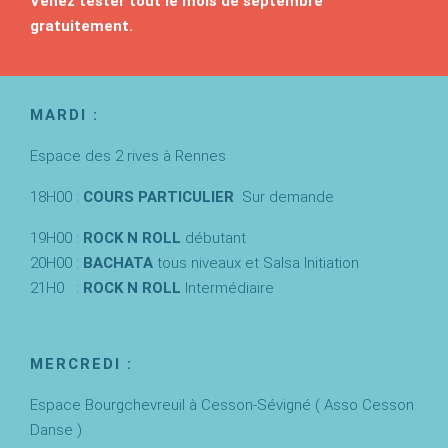
Venez tester tout le mois de septembre
gratuitement.
MARDI :
Espace des 2 rives à Rennes
18H00 :
COURS PARTICULIER
Sur demande
19H00 :
ROCK N ROLL
débutant
20H00 :
BACHATA
tous niveaux et Salsa Initiation
21H0 :
ROCK N ROLL
Intermédiaire
MERCREDI :
Espace Bourgchevreuil à Cesson-Sévigné ( Asso Cesson
Danse )