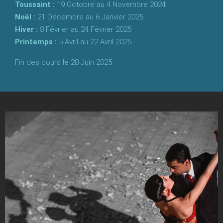
Toussaint :
19 Octobre au 4 Novembre 2024
Noël :
21 Décembre au 6 Janvier 2025
Hiver :
8 Février au 24 Février 2025
Printemps :
5 Avril au 22 Avril 2025
Fin des cours le 20 Juin 2025